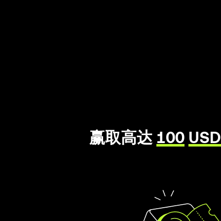
赢取高达
100
USD